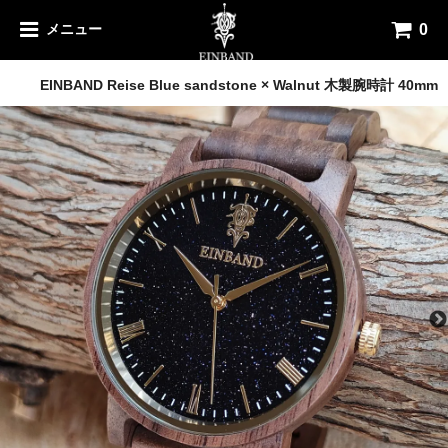
0
メニュー
木製腕時計
EINBAND Reise Blue sandstone × Walnut 木製腕時計 40mm