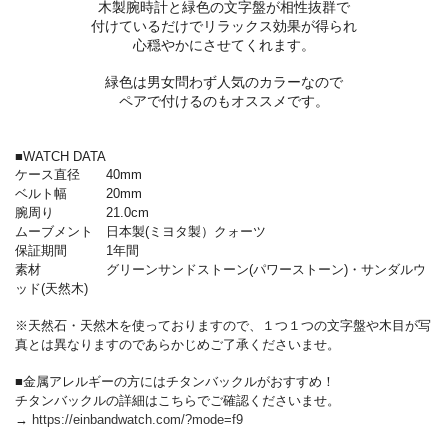
木製腕時計と緑色の文字盤が相性抜群で
付けているだけでリラックス効果が得られ
心穏やかにさせてくれます。
緑色は男女問わず人気のカラーなので
ペアで付けるのもオススメです。
■WATCH DATA
ケース直径 40mm
ベルト幅 20mm
腕周り 21.0cm
ムーブメント 日本製(ミヨタ製）クォーツ
保証期間 1年間
素材 グリーンサンドストーン(パワーストーン)・サンダルウ
ッド(天然木)
※天然石・天然木を使っておりますので、１つ１つの文字盤や木目が写
真とは異なりますのであらかじめご了承くださいませ。
■金属アレルギーの方にはチタンバックルがおすすめ！
チタンバックルの詳細はこちらでご確認くださいませ。
→
https://einbandwatch.com/?mode=f9