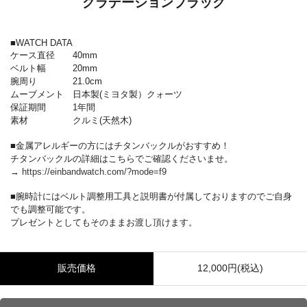
グラデーションブラック
■WATCH DATA
ケース直径 40mm
ベルト幅 20mm
腕周り 21.0cm
ムーブメント 日本製(ミヨタ製）クォーツ
保証期間 1年間
素材 クルミ(天然木)
■金属アレルギーの方にはチタンバックルがおすすめ！
チタンバックルの詳細はこちらでご確認くださいませ。
→
https://einbandwatch.com/?mode=f9
■腕時計にはベルト調整用工具と説明書が付属しておりますのでご自身
でも調整可能です。
プレゼントとしてもそのままお渡し頂けます。
販売価格
12,000円(税込)