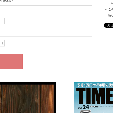
00円(税込)
こ
こ
買