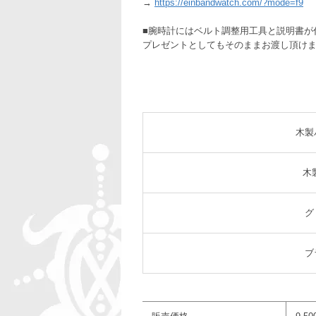
→
https://einbandwatch.com/?mode=f9
■腕時計にはベルト調整用工具と説明書が
プレゼントとしてもそのままお渡し頂け
木製
木
グ
ブ