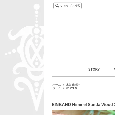
ショップ内検索
STORY
ホーム
>
木製腕時計
ホーム
>
WOMEN
EINBAND Himmel SandalWo