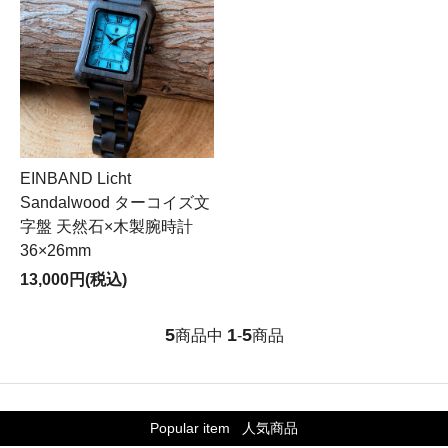
EINBAND Licht
Sandalwood ターコイズ文
字盤 天然石×木製腕時計
36×26mm
13,000円(税込)
5
1
5
商品中
-
商品
Popular item
人気商品