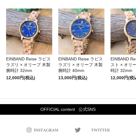
EINBAND Reise ラピス
EINBAND Reise ラピス
EINBAND R
ラズリ × オリーブ 木製
ラズリ × オリーブ 木製
スト × オリ
腕時計 32mm
腕時計 40mm
時計 32mm
12,000円(税込)
13,000円(税込)
12,000円(税
OFFICIAL content
公式SNS